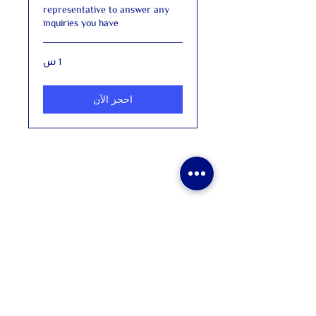
representative to answer any
inquiries you have
1 س
احجز الآن
معلومات الشركة
البريد الإلكتروني:
info@upskwt.com
الهاتف: 965
22055780
+
العنوان: برج B8 - الطابق التاسع
شارع احمد الجابر